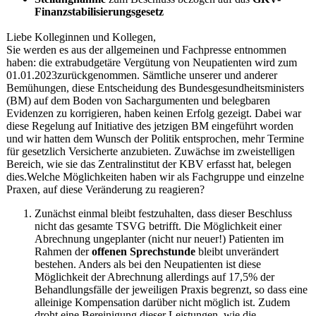
Finanzstabilisierungsgesetz
Liebe Kolleginnen und Kollegen,
Sie werden es aus der allgemeinen und Fachpresse entnommen
haben: die extrabudgetäre Vergütung von Neupatienten wird zum
01.01.2023
zurückgenommen. Sämtliche unserer und anderer
Bemühungen, diese Entscheidung des Bundesgesundheitsministers
(BM) auf dem Boden von Sachargumenten und belegbaren
Evidenzen zu korrigieren, haben keinen Erfolg gezeigt. Dabei war
diese Regelung auf Initiative des jetzigen BM eingeführt worden
und wir hatten dem Wunsch der Politik entsprochen, mehr Termine
für gesetzlich Versicherte anzubieten. Zuwächse im zweistelligen
Bereich, wie sie das Zentralinstitut der KBV erfasst hat, belegen
dies.Welche Möglichkeiten haben wir als Fachgruppe und einzelne
Praxen, auf diese Veränderung zu reagieren?
Zunächst einmal bleibt festzuhalten, dass dieser Beschluss
nicht das gesamte TSVG betrifft. Die Möglichkeit einer
Abrechnung ungeplanter (nicht nur neuer!) Patienten im
Rahmen der
offenen Sprechstunde
bleibt unverändert
bestehen. Anders als bei den Neupatienten ist diese
Möglichkeit der Abrechnung allerdings auf 17,5% der
Behandlungsfälle der jeweiligen Praxis begrenzt, so dass eine
alleinige Kompensation darüber nicht möglich ist. Zudem
droht eine Bereinigung dieser Leistungen, wie die