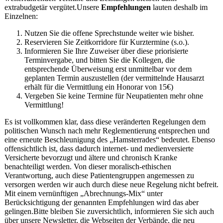
extrabudgetär vergütet.Unsere
Empfehlungen
lauten deshalb im
Einzelnen:
Nutzen Sie die offene Sprechstunde weiter wie bisher.
Reservieren Sie Zeitkorridore für Kurztermine (s.o.).
Informieren Sie Ihre Zuweiser über diese priorisierte
Terminvergabe, und bitten Sie die Kollegen, die
entsprechende Überweisung erst unmittelbar vor dem
geplanten Termin auszustellen (der vermittelnde Hausarzt
erhält für die Vermittlung ein Honorar von 15€)
Vergeben Sie keine Termine für Neupatienten mehr ohne
Vermittlung!
Es ist vollkommen klar, dass diese veränderten Regelungen dem
politischen Wunsch nach mehr Reglementierung entsprechen und
eine erneute Beschleunigung des „Hamsterrades“ bedeutet. Ebenso
offensichtlich ist, dass dadurch internet- und medienversierte
Versicherte bevorzugt und ältere und chronisch Kranke
benachteiligt werden. Von dieser moralisch-ethischen
Verantwortung, auch diese Patientengruppen angemessen zu
versorgen werden wir auch durch diese neue Regelung nicht befreit.
Mit einem vernünftigen „Abrechnungs-Mix“ unter
Berücksichtigung der genannten Empfehlungen wird das aber
gelingen.Bitte bleiben Sie zuversichtlich, informieren Sie sich auch
über unsere Newsletter, die Webseiten der Verbände, die neu