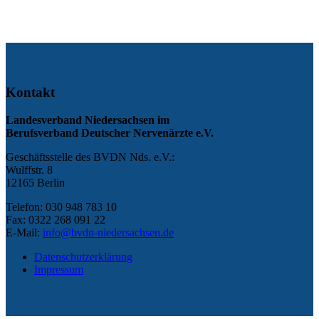
Kontakt
Landesverband Niedersachsen im
Berufsverband Deutscher Nervenärzte e.V.
Geschäftsstelle des BVDN Nds. e.V.:
Wulffstr. 8
12165 Berlin
Telefon: 030 948 783 10
Fax: 0322 268 091 22
E-Mail:
info@bvdn-niedersachsen.de
Datenschutzerklärung
Impressum