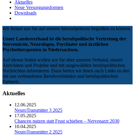
Aktuelles
Neue Versorgungsformen
Downloads
Wir freuen uns Sie auf unserer Internetpräsenz begrüßen zu können.
Unser Landesverband ist die berufspolitische Vertretung der
Nervenärzte, Neurologen, Psychiater und ärztlichen
Psychotherapeuten in Niedersachsen.
Auf diesen Seiten wollen wir Sie über unseren Verband, unsere
Aktivitäten und Projekte und mit ausgewählten berufspolitischen
Nachrichten informieren. Dazu bieten wir ihnen auch Links zu den
mit uns verbundenen Berufsverbänden und berufspolitischen
Partnern.
Aktuelles
12.06.2025
NeuroTransmitter 3 2025
17.05.2025
Chancen nutzen statt Frust schieben – Nervenarzt 2030
10.04.2025
NeuroTransmitter 2 2025