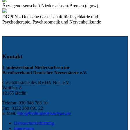
Ärztegenossenschaft Niedersachsen-Bremen (ägnw)
DGPPN - Deutsche Gesellschaft für Psychiatrie und
Psychotherapie, Psychosomatik und Nervenheilkunde
Kontakt
Landesverband Niedersachsen im
Berufsverband Deutscher Nervenärzte e.V.
Geschäftsstelle des BVDN Nds. e.V.:
Wulffstr. 8
12165 Berlin
Telefon: 030 948 783 10
Fax: 0322 268 091 22
E-Mail:
info@bvdn-niedersachsen.de
Datenschutzerklärung
Impressum