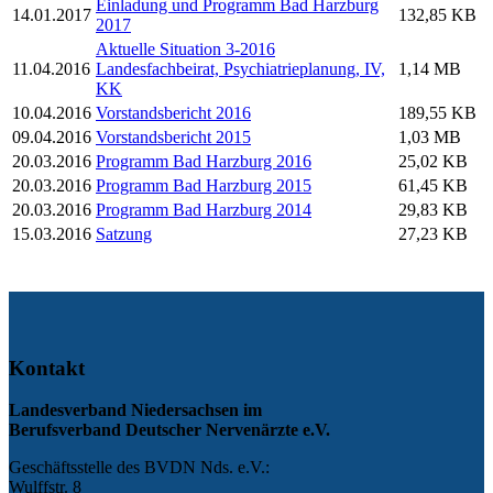
Einladung und Programm Bad Harzburg
14.01.2017
132,85 KB
2017
Aktuelle Situation 3-2016
11.04.2016
Landesfachbeirat, Psychiatrieplanung, IV,
1,14 MB
KK
10.04.2016
Vorstandsbericht 2016
189,55 KB
09.04.2016
Vorstandsbericht 2015
1,03 MB
20.03.2016
Programm Bad Harzburg 2016
25,02 KB
20.03.2016
Programm Bad Harzburg 2015
61,45 KB
20.03.2016
Programm Bad Harzburg 2014
29,83 KB
15.03.2016
Satzung
27,23 KB
Kontakt
Landesverband Niedersachsen im
Berufsverband Deutscher Nervenärzte e.V.
Geschäftsstelle des BVDN Nds. e.V.:
Wulffstr. 8