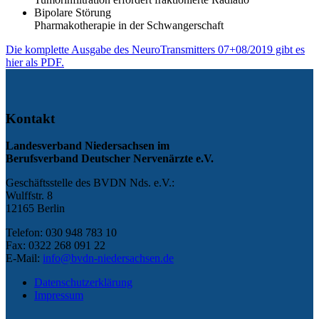
Bipolare Störung
Pharmakotherapie in der Schwangerschaft
Die komplette Ausgabe des NeuroTransmitters 07+08/2019 gibt es
hier als PDF.
Kontakt
Landesverband Niedersachsen im
Berufsverband Deutscher Nervenärzte e.V.
Geschäftsstelle des BVDN Nds. e.V.:
Wulffstr. 8
12165 Berlin
Telefon: 030 948 783 10
Fax: 0322 268 091 22
E-Mail:
info@bvdn-niedersachsen.de
Datenschutzerklärung
Impressum