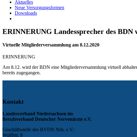
Aktuelles
Neue Versorgungsformen
Downloads
ERINNERUNG Landessprecher des BDN w
Virtuelle Mitgliederversammlung am 8.12.2020
ERINNERUNG
Am 8.12. wird der BDN eine Mitgliederversammlung virtuell abhalte
bereits zugegangen.
Kontakt
Landesverband Niedersachsen im
Berufsverband Deutscher Nervenärzte e.V.
Geschäftsstelle des BVDN Nds. e.V.:
Wulffstr. 8