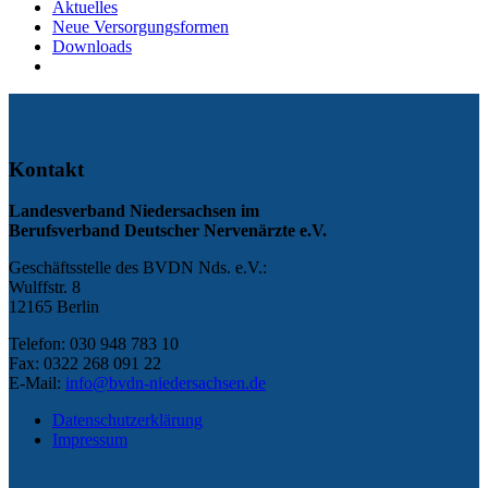
Aktuelles
Neue Versorgungsformen
Downloads
Kontakt
Landesverband Niedersachsen im
Berufsverband Deutscher Nervenärzte e.V.
Geschäftsstelle des BVDN Nds. e.V.:
Wulffstr. 8
12165 Berlin
Telefon: 030 948 783 10
Fax: 0322 268 091 22
E-Mail:
info@bvdn-niedersachsen.de
Datenschutzerklärung
Impressum